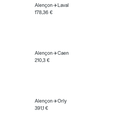
Alençon
Laval
178,36 €
Alençon
Caen
210,3 €
Alençon
Orly
391,1 €