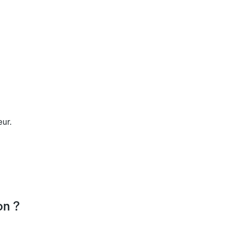
eur.
on ?