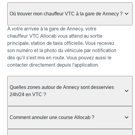
Où trouver mon chauffeur VTC à la gare de Annecy ?
À votre arrivée à la gare de Annecy, votre
chauffeur VTC Allocab vous attend au sortie
principale, station de taxis officielle. Vous recevez
son numéro et la photo du véhicule par notification
dès qu'il s'est mis en route. Vous pouvez aussi le
contacter directement depuis l'application.
Quelles zones autour de Annecy sont desservies
24h/24 en VTC ?
Le service VTC Allocab couvre Annecy et les
communes voisines : Annecy, Sevrier, Pringy,
Comment annuler une course Allocab ?
Poisy, Chavanod, Saint-Jorioz, accessible 24h/24
sur réservation. Pour les trajets de nuit (entre 22h
Vous pouvez annuler depuis allocab.com ou