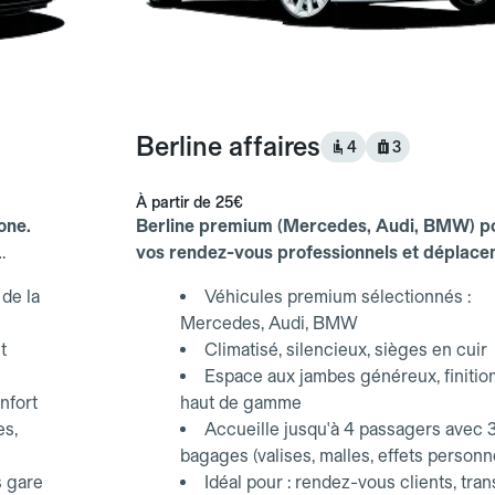
Berline affaires
4
3
À partir de
25€
one.
Berline premium (Mercedes, Audi, BMW) p
vos rendez-vous professionnels et déplac
d'affaires.
de la
Véhicules premium sélectionnés :
Mercedes, Audi, BMW
t
Climatisé, silencieux, sièges en cuir
Espace aux jambes généreux, finitio
nfort
haut de gamme
es,
Accueille jusqu'à 4 passagers avec 
bagages (valises, malles, effets personn
s gare
Idéal pour : rendez-vous clients, tran