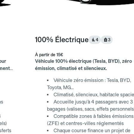
100% Électrique
4
3
À partir de
15€
our
Véhicule 100% électrique (Tesla, BYD), zéro
ements
émission, climatisé et silencieux.
Véhicule zéro émission : Tesla, BYD,
Toyota, MG...
Climatisé, silencieux, habitacle spaci
ns
Accueille jusqu'à 4 passagers avec 3
bagages (valises, sacs, effets personnels
3
Compatible zones à faibles émissions
els)
(ZFE) et centres-villes réglementés
sferts
Chaque course finance un projet de