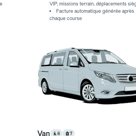
ce
VIP, missions terrain, déplacements siè
Facture automatique générée après
chaque course
Van
6
7