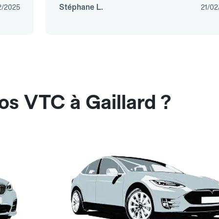
Stéphane L.
2/2025
21/02
os VTC à Gaillard ?