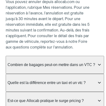
Vous pouvez annuler depuis allocab.com ou
l'application, rubrique Mes réservations. Pour une
réservation à l'avance, l'annulation est gratuite
jusqu'à 30 minutes avant le départ. Pour une
réservation immédiate, elle est gratuite dans les 5
minutes suivant la confirmation. Au-delà, des frais
s'appliquent. Pour consulter le détail des frais par
gamme de véhicule, reportez-vous à notre Foire
aux questions complète sur l'annulation.
Combien de bagages peut-on mettre dans un VTC ?
La capacité varie selon la gamme de véhicule
réservée :
Quelle est la différence entre un taxi et un vtc ?
Berline, Green, Berline Affaires, VAO : jusqu'à 3
Le taxi peut vous prendre en charge directement
bagages de taille moyenne Van : jusqu'à 7 bagages
dans la rue ou à une station, avec un tarif calculé au
Est-ce que Allocab pratique le surge pricing ?
Moto-taxi : jusqu'à 2 bagages cabine TPMR : 1
compteur. Le VTC fonctionne uniquement sur