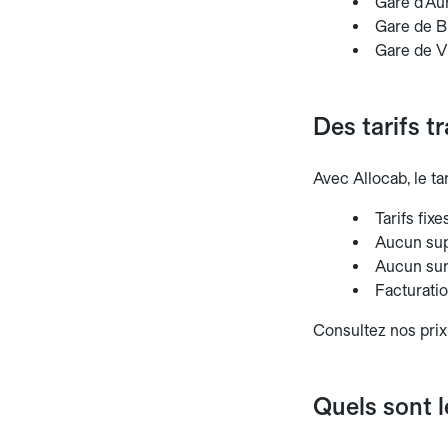
Gare d'Aur
Gare de Br
Gare de V
Des tarifs t
Avec Allocab, le tar
Tarifs fix
Aucun sup
Aucun surc
Facturati
Consultez nos prix
Quels sont l