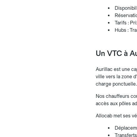
Disponibili
Réservatio
Tarifs : P
Hubs : Tra
Un VTC à Au
Aurillac est une ca
ville vers la zone 
charge ponctuelle. 
Nos chauffeurs conn
accès aux pôles admi
Allocab met ses vé
Déplaceme
Transferts