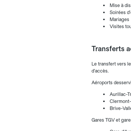
Mise à dis
Soirées d'
Mariages
Visites to
Transferts a
Le transfert vers l
d'accès.
Aéroports desservi
Aurillac-T
Clermont-
Brive-Vall
Gares TGV et gares