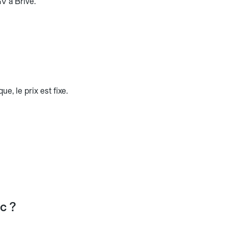
V à Brive.
e, le prix est fixe.
c ?