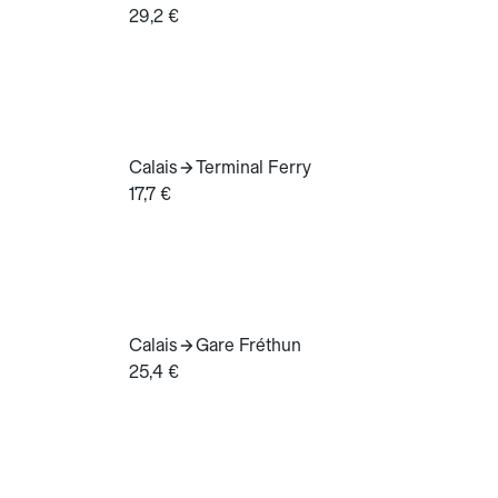
29,2 €
Calais
Terminal Ferry
17,7 €
Calais
Gare Fréthun
25,4 €