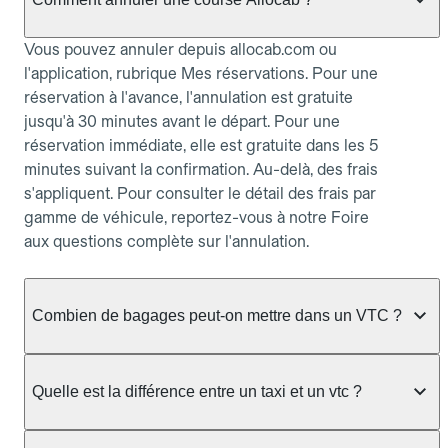
Vous pouvez annuler depuis allocab.com ou
l'application, rubrique Mes réservations. Pour une
réservation à l'avance, l'annulation est gratuite
jusqu'à 30 minutes avant le départ. Pour une
réservation immédiate, elle est gratuite dans les 5
minutes suivant la confirmation. Au-delà, des frais
s'appliquent. Pour consulter le détail des frais par
gamme de véhicule, reportez-vous à notre Foire
aux questions complète sur l'annulation.
Combien de bagages peut-on mettre dans un VTC ?
La capacité varie selon la gamme de véhicule
réservée :
Quelle est la différence entre un taxi et un vtc ?
Berline, Green, Berline Affaires, VAO : jusqu'à 3
Le taxi peut vous prendre en charge directement