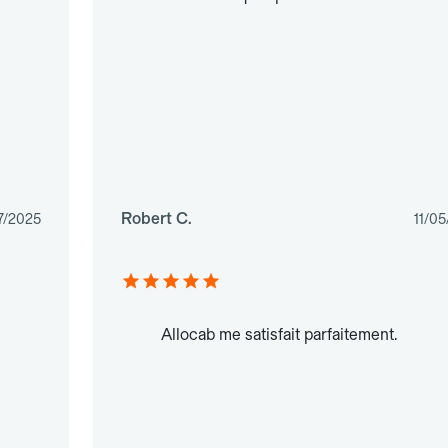
Robert C.
7/2025
11/0
Allocab me satisfait parfaitement.