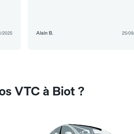
Alain B.
8/2025
25/09
os VTC à Biot ?