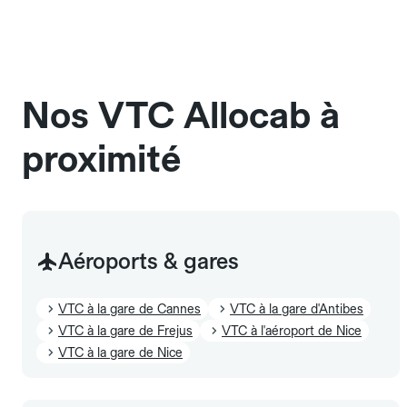
capacité exacte de la gamme sélectionnée.
Signalez-le dans le champ "Message au chauffeur".
Les chiens d'assistance sont acceptés sans cage
et sans frais supplémentaire, mais doivent
également être mentionnés à l'avance.
Nos VTC Allocab à
proximité
Aéroports & gares
VTC à la gare de Cannes
VTC à la gare d'Antibes
VTC à la gare de Frejus
VTC à l'aéroport de Nice
VTC à la gare de Nice