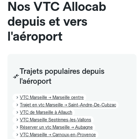
Nos VTC Allocab
Le prix de la course ne change pas selon le
nombre de bagages. Si vous avez des bagages
depuis et vers
volumineux ou atypiques (poussette, matériel de
sport…), pensez à le préciser dans le champ
l'aéroport
"Message au chauffeur" lors de la réservation.
L'icône 🧳 visible dans l'interface vous indique la
capacité exacte de la gamme sélectionnée.
Trajets populaires depuis
l'aéroport
VTC Marseille → Marseille centre
Trajet en vtc Marseille → Saint-Andre-De-Cubzac
VTC de Marseille à Allauch
VTC Marseille Septèmes-les-Vallons
Réserver un vtc Marseille → Aubagne
VTC Marseille → Carnoux-en-Provence