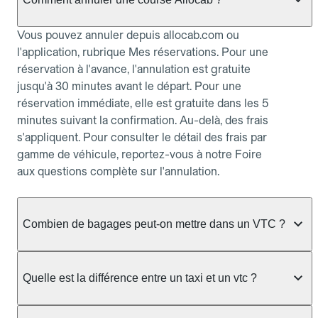
Vous pouvez annuler depuis allocab.com ou
l'application, rubrique Mes réservations. Pour une
réservation à l'avance, l'annulation est gratuite
jusqu'à 30 minutes avant le départ. Pour une
réservation immédiate, elle est gratuite dans les 5
minutes suivant la confirmation. Au-delà, des frais
s'appliquent. Pour consulter le détail des frais par
gamme de véhicule, reportez-vous à notre Foire
aux questions complète sur l'annulation.
Combien de bagages peut-on mettre dans un VTC ?
La capacité varie selon la gamme de véhicule
réservée :
Quelle est la différence entre un taxi et un vtc ?
Berline, Green, Berline Affaires, VAO : jusqu'à 3
Le taxi peut vous prendre en charge directement