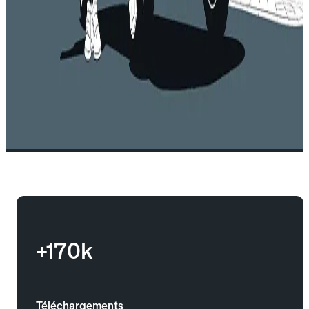
+170k
Téléchargements