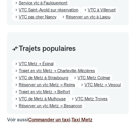
Service vtc à Faulquemont
VTC Saint-Avold sur réservation
VTC à Villerupt
VTC pas cher Nancy
Réserver un vtc à Laxou
Trajets populaires
VTC Metz → Épinal
Trajet en vtc Metz → Charleville-Mézières
VTC de Metz à Strasbourg
VTC Metz Colmar
Réserver un vtc Metz → Reims
VTC Metz → Vesoul
Trajet en vtc Metz → Belfort
VTC de Metz à Mulhouse
VTC Metz Troyes
Réserver un vtc Metz → Besançon
Voir aussi
Commander un taxi
Taxi Metz
›