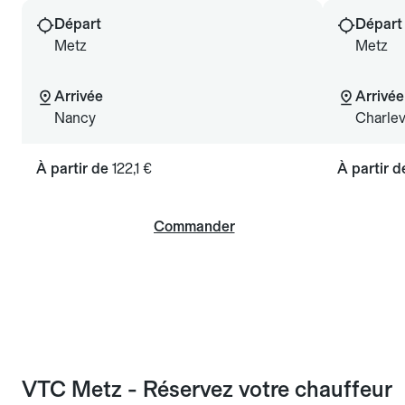
Départ
Départ
Metz
Metz
Arrivée
Arrivée
Nancy
Charlev
À partir de
122,1 €
À partir 
Commander
VTC Metz - Réservez votre chauffeur