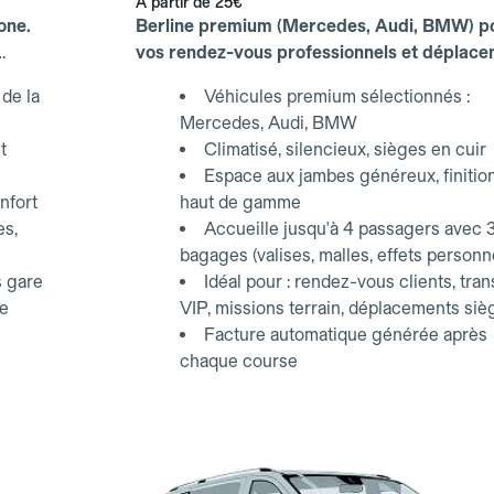
À partir de
25€
one.
Berline premium (Mercedes, Audi, BMW) p
vos rendez-vous professionnels et déplac
d'affaires.
de la
Véhicules premium sélectionnés :
Mercedes, Audi, BMW
t
Climatisé, silencieux, sièges en cuir
Espace aux jambes généreux, finitio
nfort
haut de gamme
es,
Accueille jusqu'à 4 passagers avec 
bagages (valises, malles, effets personn
s gare
Idéal pour : rendez-vous clients, tran
ce
VIP, missions terrain, déplacements siè
Facture automatique générée après
chaque course