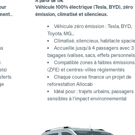
À partir de
15€
our
Véhicule 100% électrique (Tesla, BYD), zéro
ements
émission, climatisé et silencieux.
Véhicule zéro émission : Tesla, BYD,
Toyota, MG...
Climatisé, silencieux, habitacle spaci
ns
Accueille jusqu'à 4 passagers avec 3
bagages (valises, sacs, effets personnels
3
Compatible zones à faibles émissions
els)
(ZFE) et centres-villes réglementés
sferts
Chaque course finance un projet de
ge
reforestation Allocab
Idéal pour : trajets urbains, passagers
sensibles à l'impact environnemental