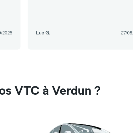
Luc G.
9/2025
27/08
nos VTC à Verdun ?