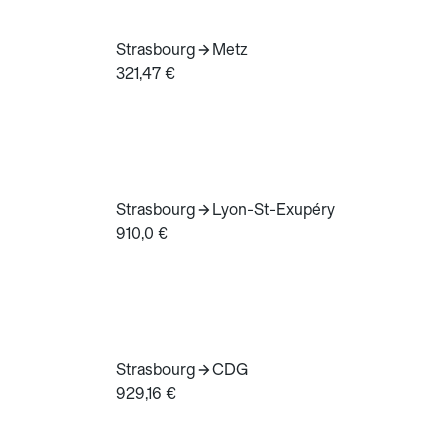
Strasbourg
Metz
321,47 €
Strasbourg
Lyon-St-Exupéry
910,0 €
Strasbourg
CDG
929,16 €