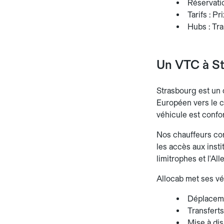
Réservatio
Tarifs : P
Hubs : Tra
Un VTC à St
Strasbourg est un 
Européen vers le ce
véhicule est confor
Nos chauffeurs conn
les accès aux insti
limitrophes et l'Al
Allocab met ses vé
Déplaceme
Transferts
Mise à dis