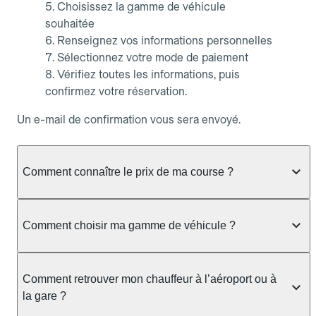
Choisissez la gamme de véhicule
souhaitée
Renseignez vos informations personnelles
Sélectionnez votre mode de paiement
Vérifiez toutes les informations, puis
confirmez votre réservation.
Un e-mail de confirmation vous sera envoyé.
Comment connaître le prix de ma course ?
Que vous souhaitiez vérifier la disponibilité d’un
chauffeur, faire une simulation de tarif ou obtenir un
Comment choisir ma gamme de véhicule ?
devis sans réserver, Allocab vous affiche toujours
le prix fixe de votre course dès que les
Allocab propose plusieurs gammes de véhicules
informations de trajet sont saisies.
pour s’adapter à tous vos besoins, que ce soit pour
Comment retrouver mon chauffeur à l’aéroport ou à
un trajet quotidien, un déplacement professionnel
la gare ?
Depuis l’application mobile Allocab (iOS et
ou un transport spécifique.