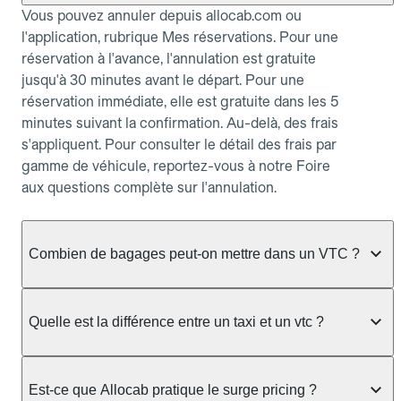
Vous pouvez annuler depuis allocab.com ou
l'application, rubrique Mes réservations. Pour une
réservation à l'avance, l'annulation est gratuite
jusqu'à 30 minutes avant le départ. Pour une
réservation immédiate, elle est gratuite dans les 5
minutes suivant la confirmation. Au-delà, des frais
s'appliquent. Pour consulter le détail des frais par
gamme de véhicule, reportez-vous à notre Foire
aux questions complète sur l'annulation.
Combien de bagages peut-on mettre dans un VTC ?
La capacité varie selon la gamme de véhicule
réservée :
Quelle est la différence entre un taxi et un vtc ?
Berline, Green, Berline Affaires, VAO : jusqu'à 3
Le taxi peut vous prendre en charge directement
bagages de taille moyenne Van : jusqu'à 7 bagages
dans la rue ou à une station, avec un tarif calculé au
Est-ce que Allocab pratique le surge pricing ?
Moto-taxi : jusqu'à 2 bagages cabine TPMR : 1