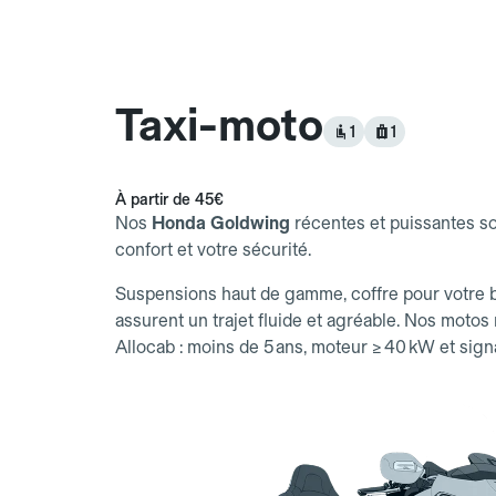
Taxi-moto
1
1
À partir de 45€
Nos
Honda Goldwing
récentes et puissantes s
confort et votre sécurité.
Suspensions haut de gamme, coffre pour votre b
assurent un trajet fluide et agréable. Nos moto
Allocab : moins de 5 ans, moteur ≥ 40 kW et signa
courses fiables et rapides en ville.