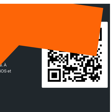
ec
é. À
 iOS et