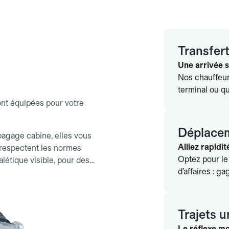
Transfert
Une arrivée s
Nos chauffeur
terminal ou qu
ont équipées pour votre
Déplacem
agage cabine, elles vous
Alliez rapidité
s respectent les normes
Optez pour le
létique visible, pour des
d’affaires : g
Trajets u
Le réflexe mob