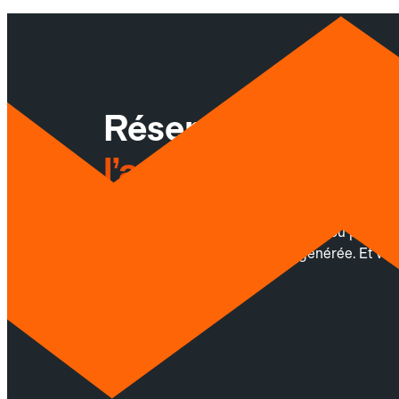
Réservez facileme
l’application Allo
Planifiez vos trajets professionnels ou privés
chaque trajet une facture sera générée. Et vou
Android.