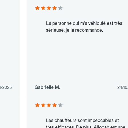
La personne qui m'a véhiculé est très
sérieuse, je la recommande.
Gabrielle M.
1/2025
24/10
Les chauffeurs sont impeccables et
très efficaces. De plus, Allocab est une