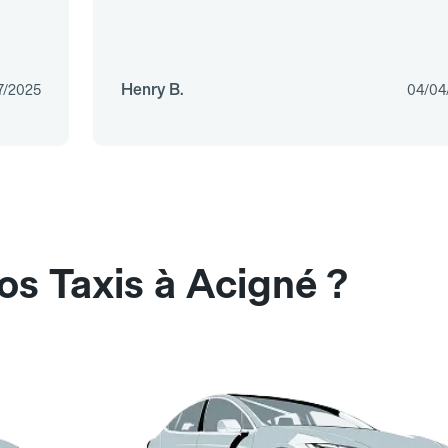
Henry B.
7/2025
04/04
os Taxis à Acigné ?