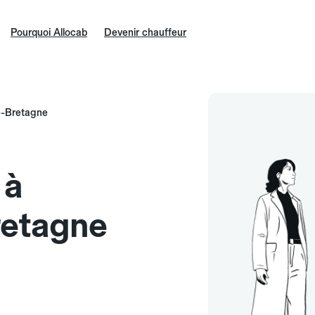
Pourquoi Allocab
Devenir chauffeur
e-Bretagne
 à
retagne