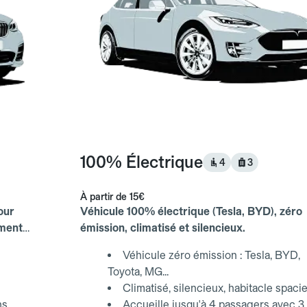
100% Électrique
4
3
À partir de
15€
our
Véhicule 100% électrique (Tesla, BYD), zéro
ements
émission, climatisé et silencieux.
Véhicule zéro émission : Tesla, BYD,
Toyota, MG...
Climatisé, silencieux, habitacle spaci
ns
Accueille jusqu'à 4 passagers avec 3