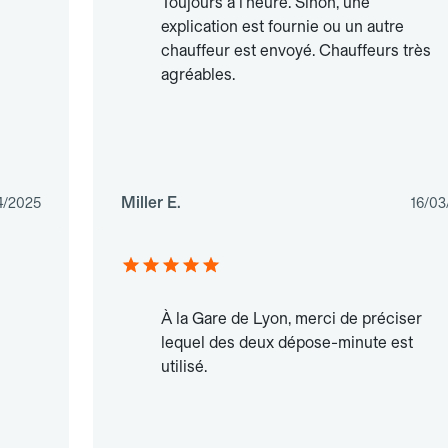
Toujours à l’heure. Sinon, une
explication est fournie ou un autre
chauffeur est envoyé. Chauffeurs très
agréables.
Miller E.
4/2025
16/03
À la Gare de Lyon, merci de préciser
lequel des deux dépose-minute est
utilisé.