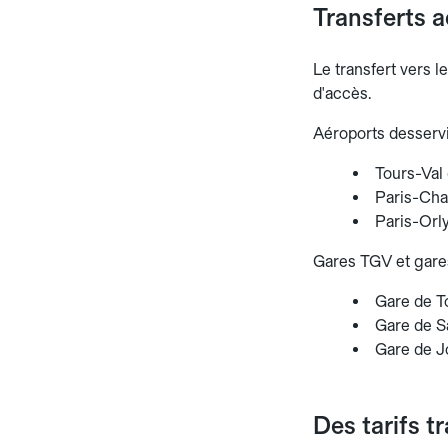
Transferts a
Le transfert vers l
d'accès.
Aéroports desservi
Tours-Val 
Paris-Char
Paris-Orly
Gares TGV et gares
Gare de To
Gare de S
Gare de J
Des tarifs t