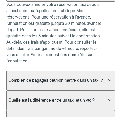
Vous pouvez annuler votre réservation taxi depuis
allocab.com ou l'application, rubrique Mes
réservations. Pour une réservation à l'avance,
l'annulation est gratuite jusqu'à 30 minutes avant le
départ. Pour une réservation immédiate, elle est
gratuite dans les 5 minutes suivant la confirmation.
Au-delà, des frais s'appliquent. Pour consulter le
détail des frais par gamme de véhicule, reportez-
vous à notre Foire aux questions complète sur
l'annulation.
Combien de bagages peut-on mettre dans un taxi ?
La capacité dépend du véhicule taxi disponible : un
taxi berline accueille en général jusqu'à 3 bagages
Quelle est la différence entre un taxi et un vtc ?
de taille moyenne. Pour des bagages volumineux
ou nombreux, précisez-le dans le champ "Message
Le taxi est un service réglementé qui peut vous