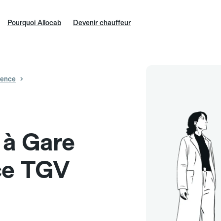
Pourquoi Allocab
Devenir chauffeur
vence
e à Gare
ce TGV