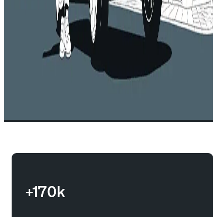
+170k