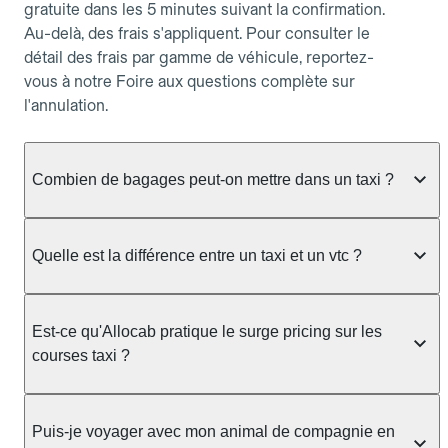
gratuite dans les 5 minutes suivant la confirmation.
Au-delà, des frais s'appliquent. Pour consulter le
détail des frais par gamme de véhicule, reportez-
vous à notre Foire aux questions complète sur
l'annulation.
Combien de bagages peut-on mettre dans un taxi ?
La capacité dépend du véhicule taxi disponible : un
taxi berline accueille en général jusqu'à 3 bagages
Quelle est la différence entre un taxi et un vtc ?
de taille moyenne. Pour des bagages volumineux
ou nombreux, précisez-le dans le champ "Message
Le taxi est un service réglementé qui peut vous
au chauffeur" lors de la réservation. Le prix n'est
prendre en charge directement dans la rue, à une
Est-ce qu'Allocab pratique le surge pricing sur les
pas impacté par le nombre de bagages.
station ou sur réservation, avec un tarif au
courses taxi ?
compteur. Le VTC fonctionne uniquement sur
réservation et propose un prix fixe annoncé à
Non. Le tarif des taxis est encadré par la
l'avance. Chez Allocab, réservez facilement votre
réglementation préfectorale et suit un barème
Puis-je voyager avec mon animal de compagnie en