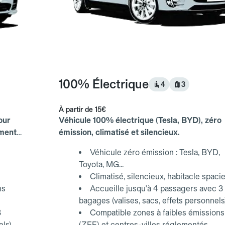
100% Électrique
4
3
À partir de
15€
our
Véhicule 100% électrique (Tesla, BYD), zéro
ements
émission, climatisé et silencieux.
Véhicule zéro émission : Tesla, BYD,
Toyota, MG...
Climatisé, silencieux, habitacle spaci
ns
Accueille jusqu'à 4 passagers avec 3
bagages (valises, sacs, effets personnels
3
Compatible zones à faibles émissions
els)
(ZFE) et centres-villes réglementés