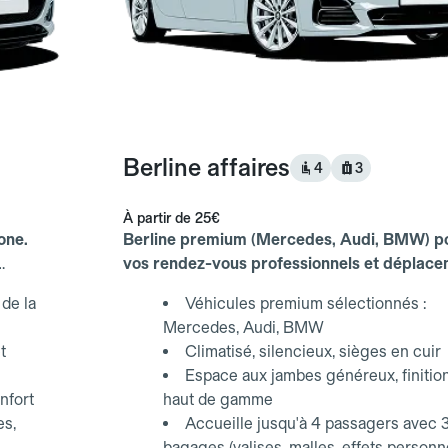
Berline affaires
4
3
À partir de
25€
one.
Berline premium (Mercedes, Audi, BMW) p
vos rendez-vous professionnels et déplac
d'affaires.
de la
Véhicules premium sélectionnés :
Mercedes, Audi, BMW
t
Climatisé, silencieux, sièges en cuir
Espace aux jambes généreux, finitio
nfort
haut de gamme
es,
Accueille jusqu'à 4 passagers avec 
bagages (valises, malles, effets personn