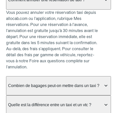
Vous pouvez annuler votre réservation taxi depuis
allocab.com ou l'application, rubrique Mes
réservations. Pour une réservation à l'avance,
l'annulation est gratuite jusqu'à 30 minutes avant le
départ. Pour une réservation immédiate, elle est
gratuite dans les 5 minutes suivant la confirmation.
Au-delà, des frais s'appliquent. Pour consulter le
détail des frais par gamme de véhicule, reportez-
vous à notre Foire aux questions complète sur
l'annulation.
Combien de bagages peut-on mettre dans un taxi ?
La capacité dépend du véhicule taxi disponible : un
taxi berline accueille en général jusqu'à 3 bagages
Quelle est la différence entre un taxi et un vtc ?
de taille moyenne. Pour des bagages volumineux