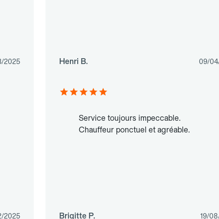
Henri B.
3/2025
09/04
Service toujours impeccable.
Chauffeur ponctuel et agréable.
Brigitte P.
2/2025
19/08