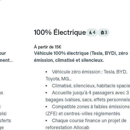
100% Électrique
4
3
À partir de
15€
our
Véhicule 100% électrique (Tesla, BYD), zéro
ements
émission, climatisé et silencieux.
Véhicule zéro émission : Tesla, BYD,
Toyota, MG...
Climatisé, silencieux, habitacle spaci
ns
Accueille jusqu'à 4 passagers avec 3
bagages (valises, sacs, effets personnels
3
Compatible zones à faibles émissions
els)
(ZFE) et centres-villes réglementés
sferts
Chaque course finance un projet de
ge
reforestation Allocab