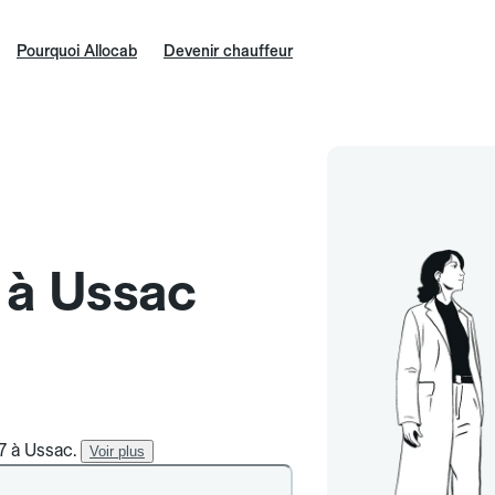
Pourquoi Allocab
Devenir chauffeur
e à Ussac
/7 à Ussac.
Voir plus