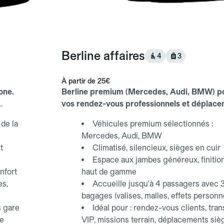
Berline affaires
4
3
À partir de
25€
one.
Berline premium (Mercedes, Audi, BMW) p
vos rendez-vous professionnels et déplac
d'affaires.
de la
Véhicules premium sélectionnés :
Mercedes, Audi, BMW
t
Climatisé, silencieux, sièges en cuir
Espace aux jambes généreux, finitio
nfort
haut de gamme
es,
Accueille jusqu'à 4 passagers avec 
bagages (valises, malles, effets personn
s gare
Idéal pour : rendez-vous clients, tran
ce
VIP, missions terrain, déplacements siè