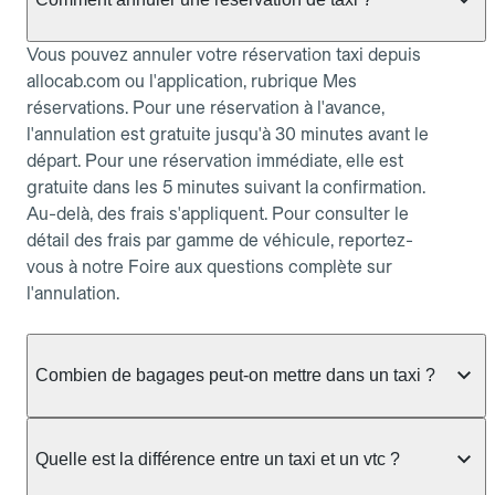
Vous pouvez annuler votre réservation taxi depuis
allocab.com ou l'application, rubrique Mes
réservations. Pour une réservation à l'avance,
l'annulation est gratuite jusqu'à 30 minutes avant le
départ. Pour une réservation immédiate, elle est
gratuite dans les 5 minutes suivant la confirmation.
Au-delà, des frais s'appliquent. Pour consulter le
détail des frais par gamme de véhicule, reportez-
vous à notre Foire aux questions complète sur
l'annulation.
Combien de bagages peut-on mettre dans un taxi ?
La capacité dépend du véhicule taxi disponible : un
taxi berline accueille en général jusqu'à 3 bagages
Quelle est la différence entre un taxi et un vtc ?
de taille moyenne. Pour des bagages volumineux