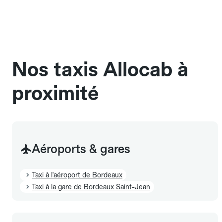
une cage ou une caisse de transport adaptée.
Pensez à le signaler dans le champ "Message au
chauffeur". Les chiens d'assistance sont acceptés
sans cage ni frais supplémentaire, mais doivent
également être mentionnés à l'avance.
Nos taxis Allocab à
proximité
Aéroports & gares
Taxi à l'aéroport de Bordeaux
Taxi à la gare de Bordeaux Saint-Jean