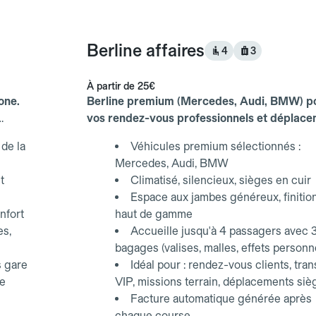
Berline affaires
4
3
À partir de
25€
one.
Berline premium (Mercedes, Audi, BMW) p
vos rendez-vous professionnels et déplac
d'affaires.
de la
Véhicules premium sélectionnés :
Mercedes, Audi, BMW
t
Climatisé, silencieux, sièges en cuir
Espace aux jambes généreux, finitio
nfort
haut de gamme
es,
Accueille jusqu'à 4 passagers avec 
bagages (valises, malles, effets personn
s gare
Idéal pour : rendez-vous clients, tran
ce
VIP, missions terrain, déplacements siè
Facture automatique générée après
chaque course