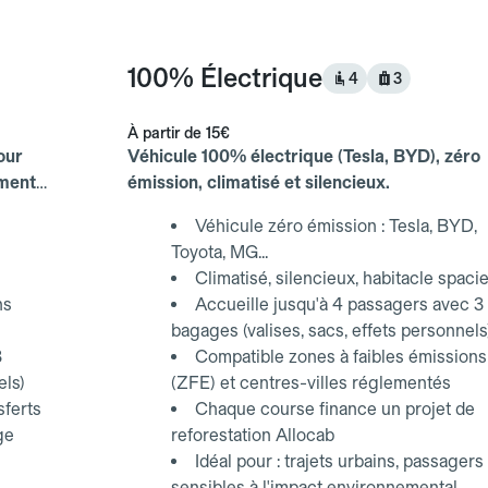
100% Électrique
4
3
À partir de
15€
our
Véhicule 100% électrique (Tesla, BYD), zéro
ements
émission, climatisé et silencieux.
Véhicule zéro émission : Tesla, BYD,
Toyota, MG...
Climatisé, silencieux, habitacle spaci
ns
Accueille jusqu'à 4 passagers avec 3
bagages (valises, sacs, effets personnels
3
Compatible zones à faibles émissions
els)
(ZFE) et centres-villes réglementés
sferts
Chaque course finance un projet de
ge
reforestation Allocab
Idéal pour : trajets urbains, passagers
sensibles à l'impact environnemental