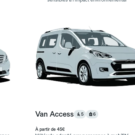
Van Access
5
6
À partir de
45€