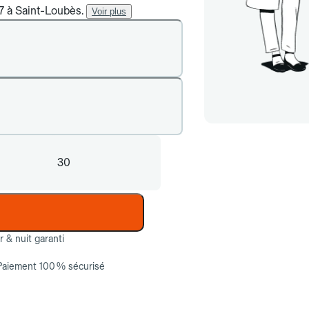
/7 à Saint-Loubès.
Voir plus
30
ur & nuit garanti
Paiement 100 % sécurisé