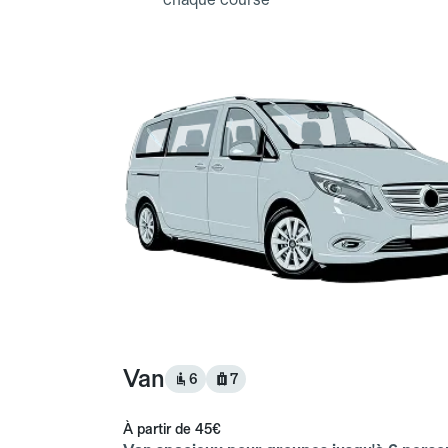
Van
6
7
À partir de
45€