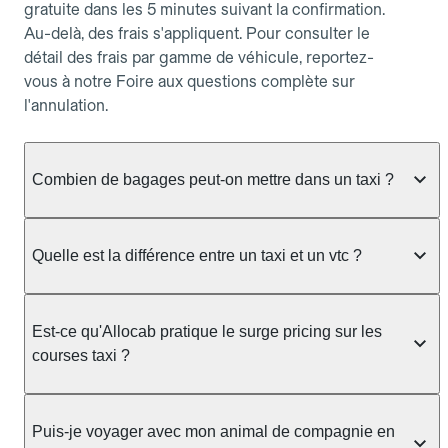
gratuite dans les 5 minutes suivant la confirmation.
Au-delà, des frais s'appliquent. Pour consulter le
détail des frais par gamme de véhicule, reportez-
vous à notre Foire aux questions complète sur
l'annulation.
Combien de bagages peut-on mettre dans un taxi ?
La capacité dépend du véhicule taxi disponible : un
taxi berline accueille en général jusqu'à 3 bagages
Quelle est la différence entre un taxi et un vtc ?
de taille moyenne. Pour des bagages volumineux
ou nombreux, précisez-le dans le champ "Message
Le taxi est un service réglementé qui peut vous
au chauffeur" lors de la réservation. Le prix n'est
prendre en charge directement dans la rue, à une
Est-ce qu'Allocab pratique le surge pricing sur les
pas impacté par le nombre de bagages.
station ou sur réservation, avec un tarif au
courses taxi ?
compteur. Le VTC fonctionne uniquement sur
réservation et propose un prix fixe annoncé à
Non. Le tarif des taxis est encadré par la
l'avance. Chez Allocab, réservez facilement votre
réglementation préfectorale et suit un barème
Puis-je voyager avec mon animal de compagnie en