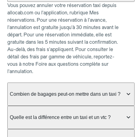
Vous pouvez annuler votre réservation taxi depuis
allocab.com ou l'application, rubrique Mes
réservations. Pour une réservation à l'avance,
l'annulation est gratuite jusqu'à 30 minutes avant le
départ. Pour une réservation immédiate, elle est
gratuite dans les 5 minutes suivant la confirmation.
Au-delà, des frais s'appliquent. Pour consulter le
détail des frais par gamme de véhicule, reportez-
vous à notre Foire aux questions complète sur
l'annulation.
Combien de bagages peut-on mettre dans un taxi ?
La capacité dépend du véhicule taxi disponible : un
taxi berline accueille en général jusqu'à 3 bagages
Quelle est la différence entre un taxi et un vtc ?
de taille moyenne. Pour des bagages volumineux
ou nombreux, précisez-le dans le champ "Message
Le taxi est un service réglementé qui peut vous