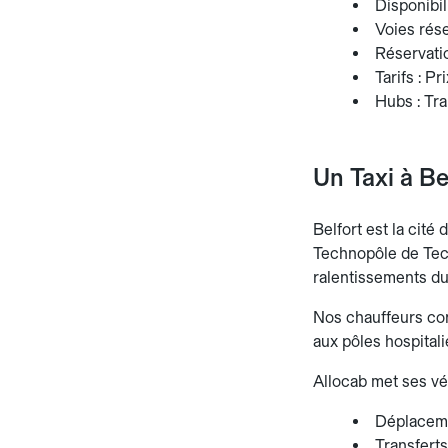
Disponibili
Voies rés
Réservation
Tarifs : Pr
Hubs : Tra
Un Taxi à B
Belfort est la cité
Technopôle de Techn
ralentissements du 
Nos chauffeurs con
aux pôles hospitali
Allocab met ses vé
Déplaceme
Transferts