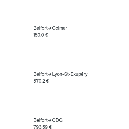
Belfort
Colmar
150,0 €
Belfort
Lyon-St-Exupéry
570,2 €
Belfort
CDG
793,59 €