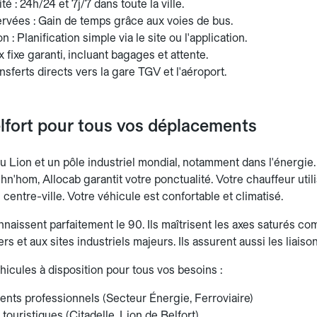
té : 24h/24 et 7j/7 dans toute la ville.
ervées : Gain de temps grâce aux voies de bus.
 : Planification simple via le site ou l'application.
ix fixe garanti, incluant bagages et attente.
nsferts directs vers la gare TGV et l'aéroport.
elfort pour tous vos déplacements
 du Lion et un pôle industriel mondial, notamment dans l'énergie.
'hom, Allocab garantit votre ponctualité. Votre chauffeur utili
centre-ville. Votre véhicule est confortable et climatisé.
naissent parfaitement le 90. Ils maîtrisent les axes saturés com
ers et aux sites industriels majeurs. Ils assurent aussi les liai
hicules à disposition pour tous vos besoins :
nts professionnels (Secteur Énergie, Ferroviaire)
 touristiques (Citadelle, Lion de Belfort)