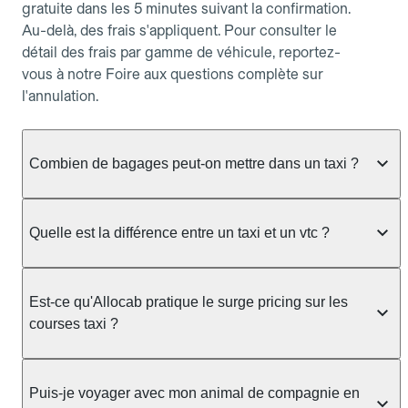
gratuite dans les 5 minutes suivant la confirmation.
Au-delà, des frais s'appliquent. Pour consulter le
détail des frais par gamme de véhicule, reportez-
vous à notre Foire aux questions complète sur
l'annulation.
Combien de bagages peut-on mettre dans un taxi ?
La capacité dépend du véhicule taxi disponible : un
taxi berline accueille en général jusqu'à 3 bagages
Quelle est la différence entre un taxi et un vtc ?
de taille moyenne. Pour des bagages volumineux
ou nombreux, précisez-le dans le champ "Message
Le taxi est un service réglementé qui peut vous
au chauffeur" lors de la réservation. Le prix n'est
prendre en charge directement dans la rue, à une
Est-ce qu'Allocab pratique le surge pricing sur les
pas impacté par le nombre de bagages.
station ou sur réservation, avec un tarif au
courses taxi ?
compteur. Le VTC fonctionne uniquement sur
réservation et propose un prix fixe annoncé à
Non. Le tarif des taxis est encadré par la
l'avance. Chez Allocab, réservez facilement votre
réglementation préfectorale et suit un barème
Puis-je voyager avec mon animal de compagnie en