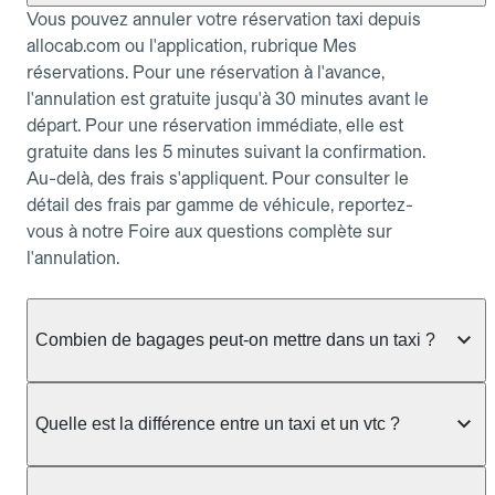
Vous pouvez annuler votre réservation taxi depuis
allocab.com ou l'application, rubrique Mes
réservations. Pour une réservation à l'avance,
l'annulation est gratuite jusqu'à 30 minutes avant le
départ. Pour une réservation immédiate, elle est
gratuite dans les 5 minutes suivant la confirmation.
Au-delà, des frais s'appliquent. Pour consulter le
détail des frais par gamme de véhicule, reportez-
vous à notre Foire aux questions complète sur
l'annulation.
Combien de bagages peut-on mettre dans un taxi ?
La capacité dépend du véhicule taxi disponible : un
taxi berline accueille en général jusqu'à 3 bagages
Quelle est la différence entre un taxi et un vtc ?
de taille moyenne. Pour des bagages volumineux
ou nombreux, précisez-le dans le champ "Message
Le taxi est un service réglementé qui peut vous