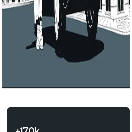
+170k