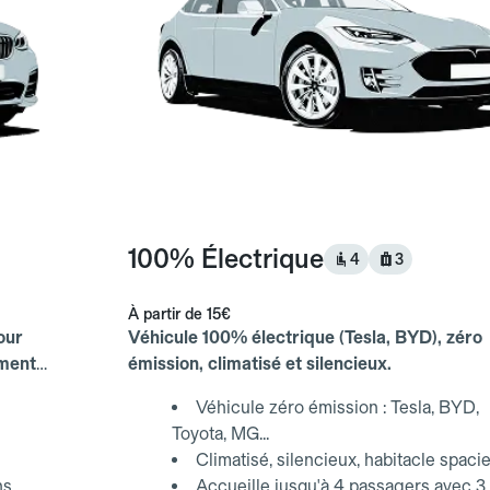
100% Électrique
4
3
À partir de
15€
our
Véhicule 100% électrique (Tesla, BYD), zéro
ements
émission, climatisé et silencieux.
Véhicule zéro émission : Tesla, BYD,
Toyota, MG...
Climatisé, silencieux, habitacle spaci
ns
Accueille jusqu'à 4 passagers avec 3