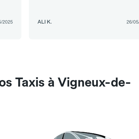
ALI K.
5/2025
26/05
os Taxis à Vigneux-de-