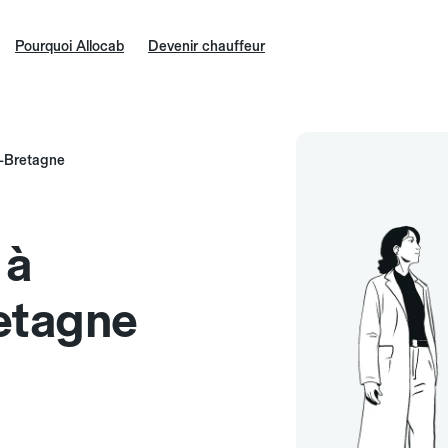
Pourquoi Allocab
Devenir chauffeur
e-Bretagne
 à
etagne