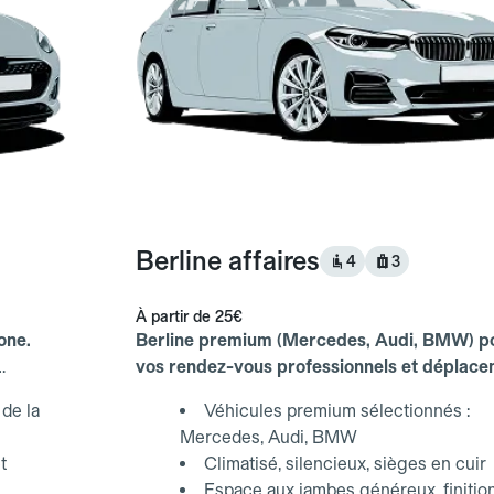
Berline affaires
4
3
À partir de
25€
one.
Berline premium (Mercedes, Audi, BMW) p
vos rendez-vous professionnels et déplac
d'affaires.
de la
Véhicules premium sélectionnés :
Mercedes, Audi, BMW
t
Climatisé, silencieux, sièges en cuir
Espace aux jambes généreux, finitio