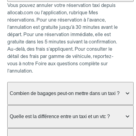
Vous pouvez annuler votre réservation taxi depuis
allocab.com ou l'application, rubrique Mes
réservations. Pour une réservation à l'avance,
l'annulation est gratuite jusqu'à 30 minutes avant le
départ. Pour une réservation immédiate, elle est
gratuite dans les 5 minutes suivant la confirmation.
Au-delà, des frais s'appliquent. Pour consulter le
détail des frais par gamme de véhicule, reportez-
vous à notre Foire aux questions complète sur
l'annulation.
Combien de bagages peut-on mettre dans un taxi ?
La capacité dépend du véhicule taxi disponible : un
taxi berline accueille en général jusqu'à 3 bagages
Quelle est la différence entre un taxi et un vtc ?
de taille moyenne. Pour des bagages volumineux
ou nombreux, précisez-le dans le champ "Message
Le taxi est un service réglementé qui peut vous