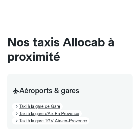
une cage ou une caisse de transport adaptée.
Pensez à le signaler dans le champ "Message au
chauffeur". Les chiens d'assistance sont acceptés
sans cage ni frais supplémentaire, mais doivent
également être mentionnés à l'avance.
Nos taxis Allocab à
proximité
Aéroports & gares
Taxi à la gare de Gare
Taxi à la gare d'Aix En Provence
Taxi à la gare TGV Aix-en-Provence