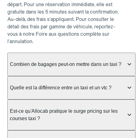
départ. Pour une réservation immédiate, elle est
gratuite dans les 5 minutes suivant la confirmation.
Au-delà, des frais s'appliquent. Pour consulter le
détail des frais par gamme de véhicule, reportez-
vous à notre Foire aux questions complète sur
l'annulation.
Combien de bagages peut-on mettre dans un taxi ?
La capacité dépend du véhicule taxi disponible : un
taxi berline accueille en général jusqu'à 3 bagages
Quelle est la différence entre un taxi et un vtc ?
de taille moyenne. Pour des bagages volumineux
ou nombreux, précisez-le dans le champ "Message
Le taxi est un service réglementé qui peut vous
au chauffeur" lors de la réservation. Le prix n'est
prendre en charge directement dans la rue, à une
Est-ce qu'Allocab pratique le surge pricing sur les
pas impacté par le nombre de bagages.
station ou sur réservation, avec un tarif au
courses taxi ?
compteur. Le VTC fonctionne uniquement sur
réservation et propose un prix fixe annoncé à
Non. Le tarif des taxis est encadré par la