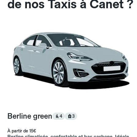
de nos Taxis à Canet ?
Berline green
4
3
À partir de
15€
Berline climatisée, confortable et bas carbone. Idéale