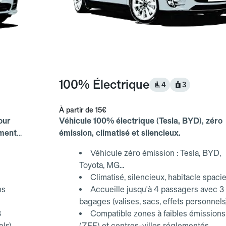
100% Électrique
4
3
À partir de
15€
our
Véhicule 100% électrique (Tesla, BYD), zéro
ements
émission, climatisé et silencieux.
Véhicule zéro émission : Tesla, BYD,
Toyota, MG...
Climatisé, silencieux, habitacle spaci
ns
Accueille jusqu'à 4 passagers avec 3
bagages (valises, sacs, effets personnels
3
Compatible zones à faibles émissions
els)
(ZFE) et centres-villes réglementés