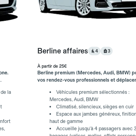
Berline affaires
4
3
À partir de
25€
one.
Berline premium (Mercedes, Audi, BMW) p
vos rendez-vous professionnels et déplac
d'affaires.
de la
Véhicules premium sélectionnés :
Mercedes, Audi, BMW
t
Climatisé, silencieux, sièges en cuir
Espace aux jambes généreux, finitio
nfort
haut de gamme
es,
Accueille jusqu'à 4 passagers avec 
bagages (valises, malles, effets personn