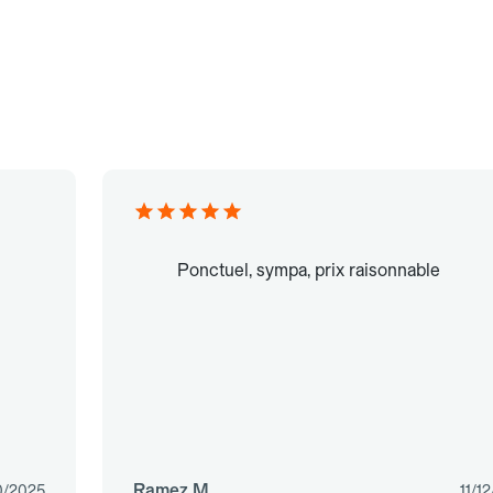
Ponctuel, sympa, prix raisonnable
Ramez M.
0/2025
11/1