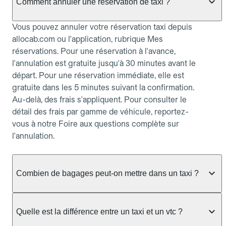
Comment annuler une réservation de taxi ?
Vous pouvez annuler votre réservation taxi depuis
allocab.com ou l'application, rubrique Mes
réservations. Pour une réservation à l'avance,
l'annulation est gratuite jusqu'à 30 minutes avant le
départ. Pour une réservation immédiate, elle est
gratuite dans les 5 minutes suivant la confirmation.
Au-delà, des frais s'appliquent. Pour consulter le
détail des frais par gamme de véhicule, reportez-
vous à notre Foire aux questions complète sur
l'annulation.
Combien de bagages peut-on mettre dans un taxi ?
La capacité dépend du véhicule taxi disponible : un
taxi berline accueille en général jusqu'à 3 bagages
Quelle est la différence entre un taxi et un vtc ?
de taille moyenne. Pour des bagages volumineux