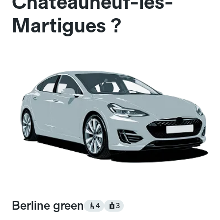
Châteauneuf-les-
Martigues ?
Berline green
4
3