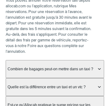
Vous pouvez annuler votre réservation taxi depuis
allocab.com ou l'application, rubrique Mes
réservations. Pour une réservation à l'avance,
l'annulation est gratuite jusqu'à 30 minutes avant le
départ. Pour une réservation immédiate, elle est
gratuite dans les 5 minutes suivant la confirmation.
Au-delà, des frais s'appliquent. Pour consulter le
détail des frais par gamme de véhicule, reportez-
vous à notre Foire aux questions complète sur
l'annulation.
Combien de bagages peut-on mettre dans un taxi ?
La capacité dépend du véhicule taxi disponible : un
taxi berline accueille en général jusqu'à 3 bagages
Quelle est la différence entre un taxi et un vtc ?
de taille moyenne. Pour des bagages volumineux
ou nombreux, précisez-le dans le champ "Message
Le taxi est un service réglementé qui peut vous
au chauffeur" lors de la réservation. Le prix n'est
prendre en charge directement dans la rue, à une
Est-ce qu'Allocab pratique le surge pricing sur les