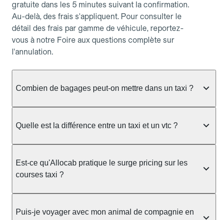
gratuite dans les 5 minutes suivant la confirmation.
Au-delà, des frais s'appliquent. Pour consulter le
détail des frais par gamme de véhicule, reportez-
vous à notre Foire aux questions complète sur
l'annulation.
Combien de bagages peut-on mettre dans un taxi ?
La capacité dépend du véhicule taxi disponible : un
taxi berline accueille en général jusqu'à 3 bagages
Quelle est la différence entre un taxi et un vtc ?
de taille moyenne. Pour des bagages volumineux
ou nombreux, précisez-le dans le champ "Message
Le taxi est un service réglementé qui peut vous
au chauffeur" lors de la réservation. Le prix n'est
prendre en charge directement dans la rue, à une
Est-ce qu'Allocab pratique le surge pricing sur les
pas impacté par le nombre de bagages.
station ou sur réservation, avec un tarif au
courses taxi ?
compteur. Le VTC fonctionne uniquement sur
réservation et propose un prix fixe annoncé à
Non. Le tarif des taxis est encadré par la
l'avance. Chez Allocab, réservez facilement votre
réglementation préfectorale et suit un barème
Puis-je voyager avec mon animal de compagnie en