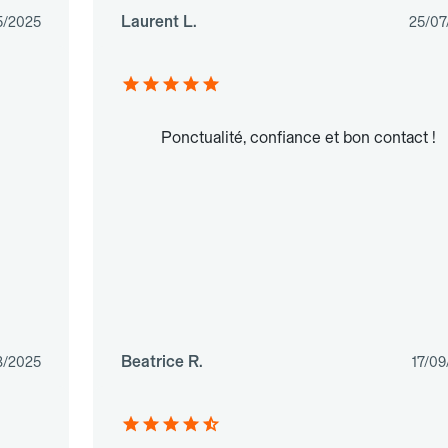
Laurent L.
5/2025
25/07
Ponctualité, confiance et bon contact !
Beatrice R.
3/2025
17/09