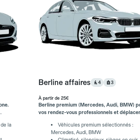
Berline affaires
4
3
À partir de
25€
one.
Berline premium (Mercedes, Audi, BMW) p
vos rendez-vous professionnels et déplac
d'affaires.
de la
Véhicules premium sélectionnés :
Mercedes, Audi, BMW
t
Climatisé, silencieux, sièges en cuir