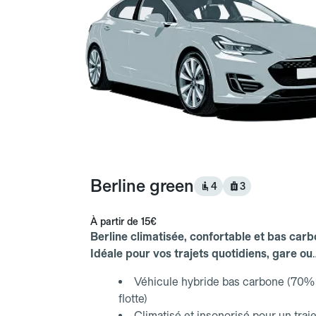
Berline green
4
3
À partir de
15€
Berline climatisée, confortable et bas carb
Idéale pour vos trajets quotidiens, gare ou
aéroport.
Véhicule hybride bas carbone (70% 
flotte)
Climatisé et insonorisé pour un traje