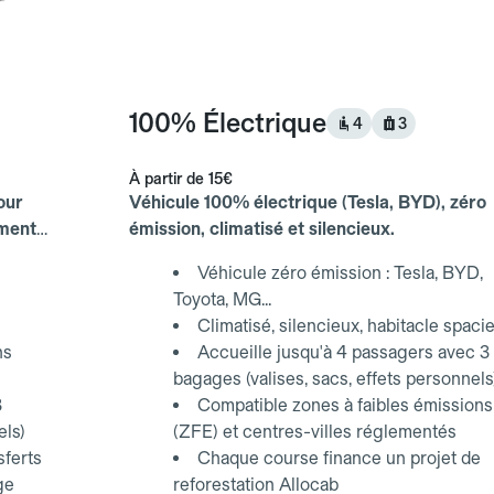
100% Électrique
4
3
À partir de
15€
our
Véhicule 100% électrique (Tesla, BYD), zéro
ements
émission, climatisé et silencieux.
Véhicule zéro émission : Tesla, BYD,
Toyota, MG...
Climatisé, silencieux, habitacle spaci
ns
Accueille jusqu'à 4 passagers avec 3
bagages (valises, sacs, effets personnels
3
Compatible zones à faibles émissions
els)
(ZFE) et centres-villes réglementés
sferts
Chaque course finance un projet de
ge
reforestation Allocab