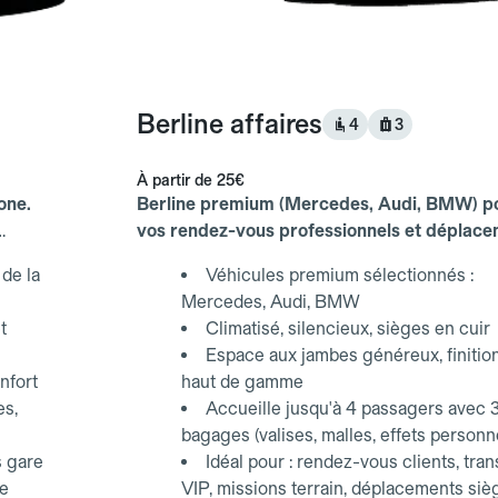
Berline affaires
4
3
À partir de
25€
one.
Berline premium (Mercedes, Audi, BMW) p
vos rendez-vous professionnels et déplac
d'affaires.
de la
Véhicules premium sélectionnés :
Mercedes, Audi, BMW
t
Climatisé, silencieux, sièges en cuir
Espace aux jambes généreux, finitio
nfort
haut de gamme
es,
Accueille jusqu'à 4 passagers avec 
bagages (valises, malles, effets personn
s gare
Idéal pour : rendez-vous clients, tran
ce
VIP, missions terrain, déplacements siè