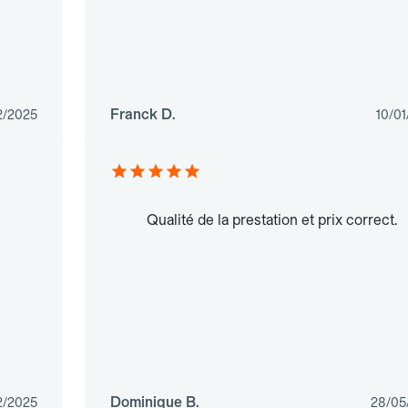
Franck D.
2/2025
10/0
Qualité de la prestation et prix correct.
Dominique B.
2/2025
28/05