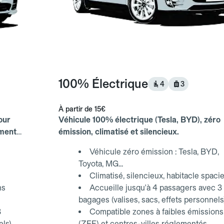
100% Électrique
4
3
À partir de
15€
our
Véhicule 100% électrique (Tesla, BYD), zéro
ements
émission, climatisé et silencieux.
Véhicule zéro émission : Tesla, BYD,
Toyota, MG...
Climatisé, silencieux, habitacle spaci
ns
Accueille jusqu'à 4 passagers avec 3
bagages (valises, sacs, effets personnels
3
Compatible zones à faibles émissions
els)
(ZFE) et centres-villes réglementés