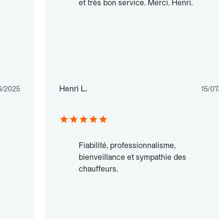
et très bon service. Merci. Henri.
Henri L.
6/2025
15/07
Fiabilité, professionnalisme,
bienveillance et sympathie des
chauffeurs.