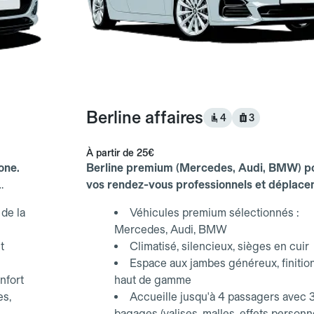
Berline affaires
4
3
À partir de
25€
one.
Berline premium (Mercedes, Audi, BMW) p
vos rendez-vous professionnels et déplac
d'affaires.
de la
Véhicules premium sélectionnés :
Mercedes, Audi, BMW
t
Climatisé, silencieux, sièges en cuir
Espace aux jambes généreux, finitio
nfort
haut de gamme
es,
Accueille jusqu'à 4 passagers avec 
bagages (valises, malles, effets personn