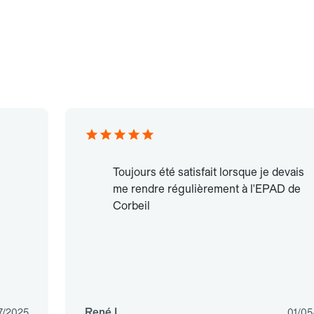
Toujours été satisfait lorsque je devais
me rendre régulièrement à l'EPAD de
Corbeil
René L.
7/2025
01/05