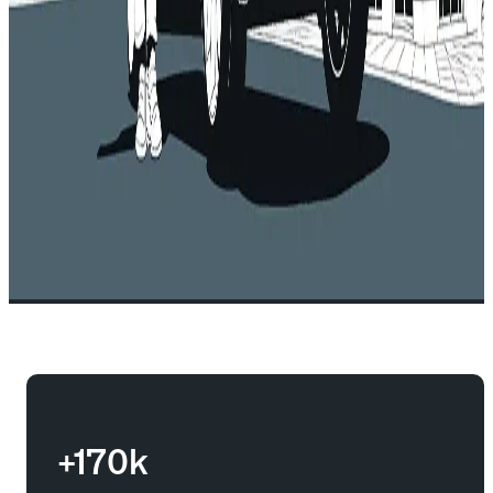
+170k