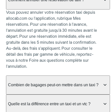
Vous pouvez annuler votre réservation taxi depuis
allocab.com ou l'application, rubrique Mes
réservations. Pour une réservation à l'avance,
l'annulation est gratuite jusqu'à 30 minutes avant le
départ. Pour une réservation immédiate, elle est
gratuite dans les 5 minutes suivant la confirmation.
Au-delà, des frais s'appliquent. Pour consulter le
détail des frais par gamme de véhicule, reportez-
vous à notre Foire aux questions complète sur
l'annulation.
Combien de bagages peut-on mettre dans un taxi ?
La capacité dépend du véhicule taxi disponible : un
taxi berline accueille en général jusqu'à 3 bagages
Quelle est la différence entre un taxi et un vtc ?
de taille moyenne. Pour des bagages volumineux